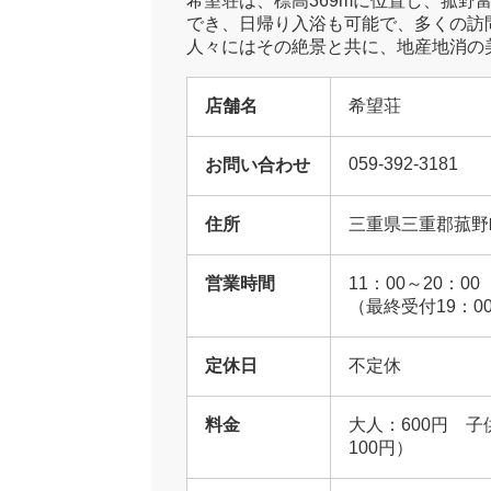
希望荘は、標高369mに位置し、菰
でき、日帰り入浴も可能で、多くの訪
人々にはその絶景と共に、地産地消の
店舗名
希望荘
059-392-3181
お問い合わせ
住所
三重県三重郡菰野町
営業時間
11：00～20：00
（最終受付19：0
定休日
不定休
料金
大人：600円 子
100円）