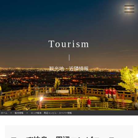
Skip
to
tog
content
nav
Tourism
観光地・近隣情報
ホーム
観光情報
ロッヂ岐阜 周辺コンビニ・スーパー情報