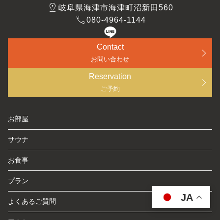
pin_drop
岐阜県海津市海津町沼新田560
call
080-4964-1144
Contact
お問い合わせ
Reservation
ご予約
お部屋
サウナ
お食事
プラン
JA
よくあるご質問